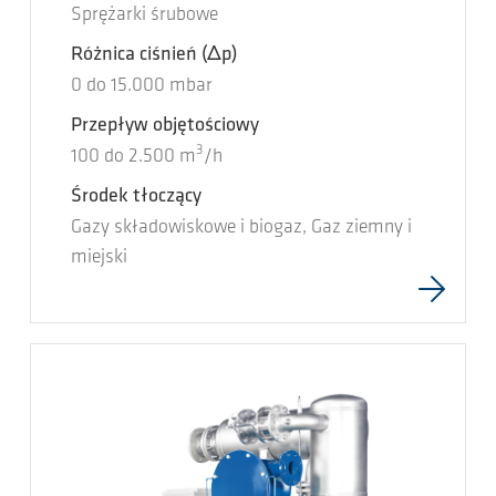
Sprężarki śrubowe
Różnica ciśnień
(Δp)
0
do
15.000
mbar
Przepływ objętościowy
3
100
do
2.500
m
/h
Środek tłoczący
Gazy składowiskowe i biogaz, Gaz ziemny i
miejski