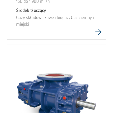
3
150
do
1.900
m
/h
Środek tłoczący
Gazy składowiskowe i biogaz, Gaz ziemny i
miejski