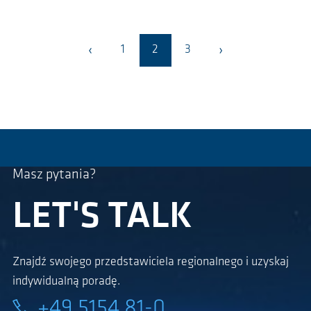
‹
›
1
2
3
Masz pytania?
LET'S TALK
Znajdź swojego przedstawiciela regionalnego i uzyskaj
indywidualną poradę.
+49 5154 81-0