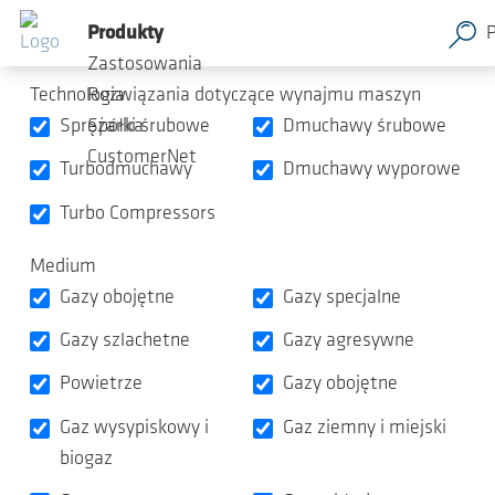
Przegląd produktów
Przejdź do głównej zawartości
Produkty
Zastosowania
Technologia
Rozwiązania dotyczące wynajmu maszyn
Sprężarki śrubowe
Dmuchawy śrubowe
Spółka
CustomerNet
Turbodmuchawy
Dmuchawy wyporowe
Turbo Compressors
Medium
Gazy obojętne
Gazy specjalne
Gazy szlachetne
Gazy agresywne
Powietrze
Gazy obojętne
Gaz wysypiskowy i
Gaz ziemny i miejski
biogaz