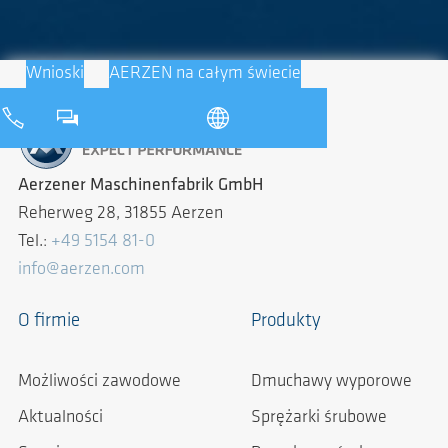
Wnioski
AERZEN na całym świecie
Aerzener Maschinenfabrik GmbH
Reherweg 28, 31855 Aerzen
Tel.:
+49 5154 81-0
info@aerzen.com
O firmie
Produkty
Możliwości zawodowe
Dmuchawy wyporowe
Aktualności
Sprężarki śrubowe