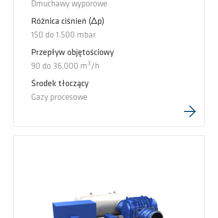
Dmuchawy wyporowe
Różnica ciśnień
(Δp)
150
do
1.500
mbar
Przepływ objętościowy
3
90
do
36.000
m
/h
Środek tłoczący
Gazy procesowe