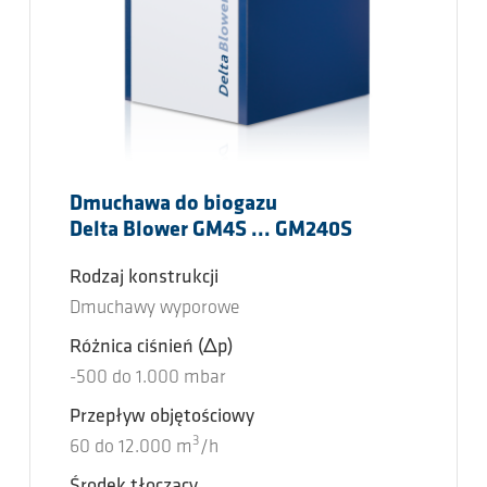
Dmuchawa do biogazu
Delta Blower GM4S ... GM240S
Rodzaj konstrukcji
Dmuchawy wyporowe
Różnica ciśnień
(Δp)
-500
do
1.000
mbar
Przepływ objętościowy
3
60
do
12.000
m
/h
Środek tłoczący