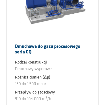
Dmuchawa do gazu procesowego
seria GQ
Rodzaj konstrukcji
Dmuchawy wyporowe
Różnica ciśnień
(Δp)
150
do
1.500
mbar
Przepływ objętościowy
3
910
do
104.000
m
/h