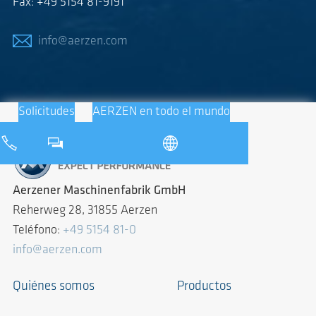
Fax: +49 5154 81-9191
info@aerzen.com
Solicitudes
AERZEN en todo el mundo
Aerzener Maschinenfabrik GmbH
Reherweg 28, 31855 Aerzen
Teléfono:
+49 5154 81-0
info@aerzen.com
Quiénes somos
Productos