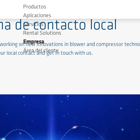
Productos
Aplicaciones
a de contacto local
Servicios
Rental Solutions
Empresa
working on new innovations in blower and compressor technol
Área del cliente
r local contact and get in touch with us.