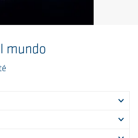
el mundo
té