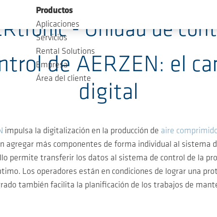
Productos
Rtronic - Unidad de cont
Aplicaciones
Servicios
Rental Solutions
ntrol de AERZEN: el ca
Empresa
Área del cliente
digital
N
impulsa la digitalización en la producción de
aire comprimid
den agregar más componentes de forma individual al sistema de
lo permite transferir los datos al sistema de control de la pr
imo. Los operadores están en condiciones de lograr una prote
do también facilita la planificación de los trabajos de mante