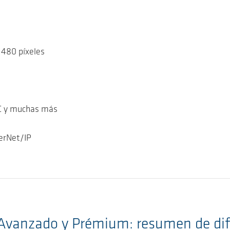
x 480 píxeles
AC y muchas más
erNet/IP
 Avanzado y Prémium: resumen de dif