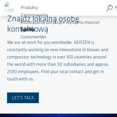
Produkty
Zastosowania
Znajdź lokalną osobę
Rozwiązania dotyczące wynajmu maszyn
kontaktową
Spółka
CustomerNet
We are at work for you worldwide. AERZEN is
constantly working on new innovations in blower and
compressor technology in over 100 countries around
the world with more than 50 subsidiaries and approx.
2500 employees. Find your local contact and get in
touch with us.
LET'S TALK