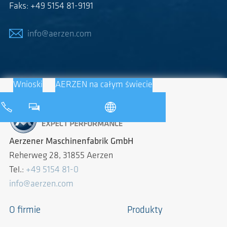
Faks: +49 5154 81-9191
info@aerzen.com
Wnioski
AERZEN na całym świecie
Aerzener Maschinenfabrik GmbH
Reherweg 28, 31855 Aerzen
Tel.:
+49 5154 81-0
info@aerzen.com
O firmie
Produkty