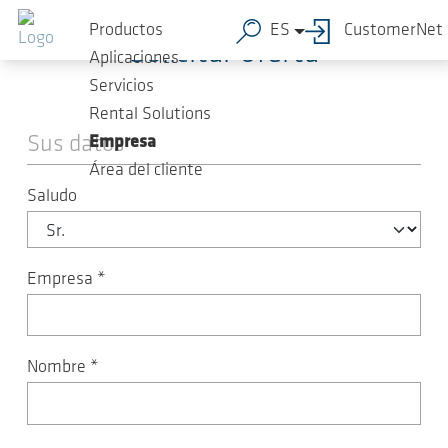
Saltar al contenido principal
Productos
ES
CustomerNet
Solicitar oferta
Aplicaciones
Servicios
Rental Solutions
Sus datos
Empresa
Área del cliente
Saludo
Empresa
*
Nombre
*