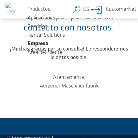
Saltar al contenido principal
Productos
ES
CustomerNet
Gracias por ponerse en
Aplicaciones
contacto con nosotros.
Servicios
Rental Solutions
Empresa
¡Muchas gracias por su consulta! Le responderemos
Área del cliente
lo antes posible.
Atentamente,
Aerzener Maschinenfabrik