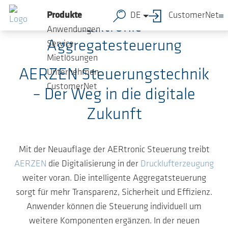
Zum Hauptinhalt springen
Produkte
DE
CustomerNet
AERtronic –
Anwendungen
Aggregatesteuerung
Service
Mietlösungen
AERZEN Steuerungstechnik
Unternehmen
CustomerNet
– Der Weg in die digitale
Zukunft
Mit der Neuauflage der AERtronic Steuerung treibt
AERZEN
die Digitalisierung in der
Drucklufterzeugung
weiter voran. Die intelligente Aggregatsteuerung
sorgt für mehr Transparenz, Sicherheit und Effizienz.
Anwender können die Steuerung individuell um
weitere Komponenten ergänzen. In der neuen