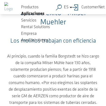
Saltar al contenido principal
Productos
ES
CustomerNet
Caso de éxito - Milser
Aplicaciones
Servicios
Muehler
Rental Solutions
Empresa
Los molinos trabajan con eficiencia
Área del cliente
Al principio, cuando la familia Borgstedt se hizo cargo
de la compañía Milser Mühle hace 130 años,
solamente producían piensos; fue a partir de 1918
cuando comenzaron a producir harinas para el
consumo humano. «Por eso elegimos las soplantes
de desplazamiento positivo exentas de aceite de la
serie GM de AERZEN como productor de aire de
transporte para los sistemas de tuberías cerradas.