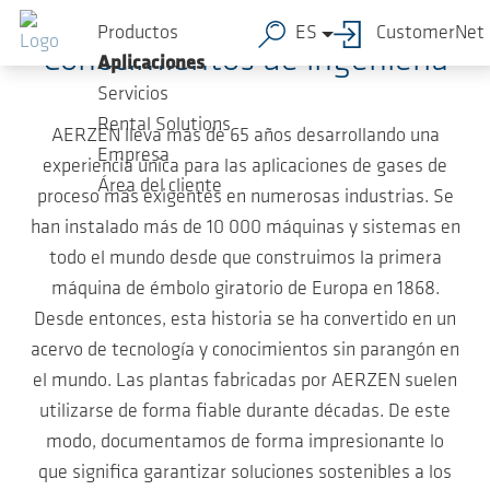
Saltar al contenido principal
Productos
ES
CustomerNet
Conocimientos de ingeniería
Aplicaciones
Servicios
Rental Solutions
AERZEN lleva más de 65 años desarrollando una
Empresa
experiencia única para las aplicaciones de gases de
Área del cliente
proceso más exigentes en numerosas industrias. Se
han instalado más de 10 000 máquinas y sistemas en
todo el mundo desde que construimos la primera
máquina de émbolo giratorio de Europa en 1868.
Desde entonces, esta historia se ha convertido en un
acervo de tecnología y conocimientos sin parangón en
el mundo. Las plantas fabricadas por AERZEN suelen
utilizarse de forma fiable durante décadas. De este
modo, documentamos de forma impresionante lo
que significa garantizar soluciones sostenibles a los