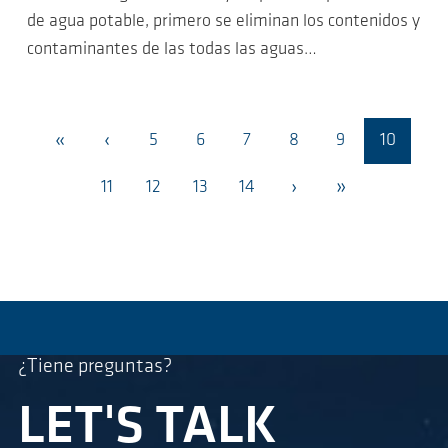
de agua potable, primero se eliminan los contenidos y
contaminantes de las todas las aguas…
«
‹
5
6
7
8
9
10
›
»
11
12
13
14
¿Tiene preguntas?
LET'S TALK