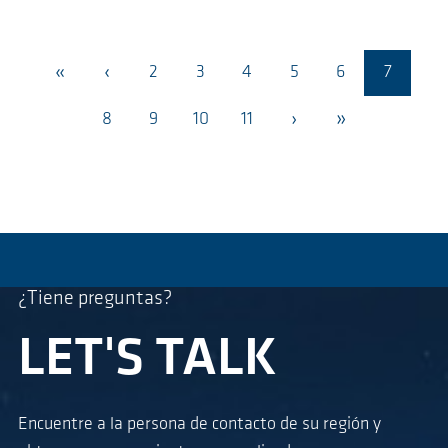
«
‹
2
3
4
5
6
7
›
»
8
9
10
11
¿Tiene preguntas?
LET'S TALK
Encuentre a la persona de contacto de su región y