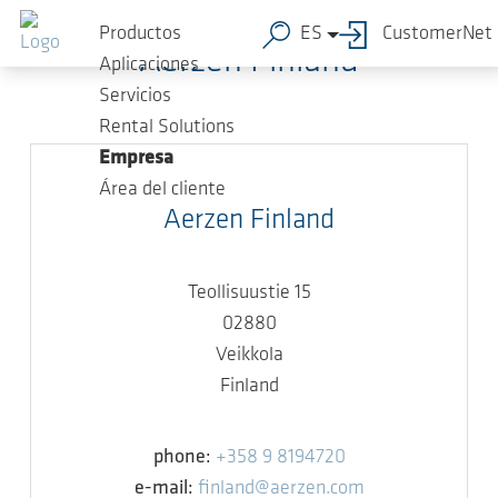
Saltar al contenido principal
Productos
ES
CustomerNet
Aerzen Finland
Aplicaciones
Servicios
Rental Solutions
Empresa
Área del cliente
Aerzen Finland
Teollisuustie 15
02880
Veikkola
Finland
phone:
+358 9 8194720
e-mail:
finland@aerzen.com