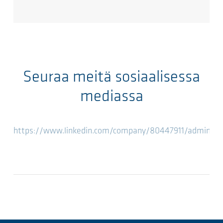
Seuraa meitä sosiaalisessa
mediassa
https://www.linkedin.com/company/80447911/admin/fe