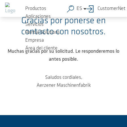
Saltar al contenido principal
Productos
ES
CustomerNet
Aplicaciones
Gracias por ponerse en
Servicios
contacto con nosotros.
Rental Solutions
Empresa
Área del cliente
Muchas gracias por su solicitud. Le responderemos lo
antes posible.
Saludos cordiales,
Aerzener Maschinenfabrik