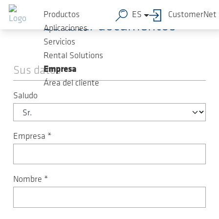
Saltar al contenido principal
Productos
ES
CustomerNet
Solicitar documentos
Aplicaciones
Servicios
Rental Solutions
Sus datos
Empresa
Área del cliente
Saludo
Empresa
*
Nombre
*