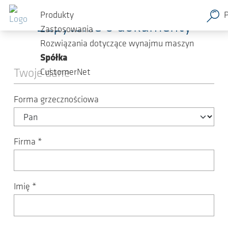
Przejdź do głównej zawartości
Produkty
Zapytanie o dokumenty
Zastosowania
Rozwiązania dotyczące wynajmu maszyn
Spółka
Twoje dane
CustomerNet
Forma grzecznościowa
Firma
*
Imię
*