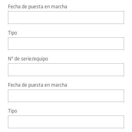
Fecha de puesta en marcha
Tipo
Nº de serie/equipo
Fecha de puesta en marcha
Tipo