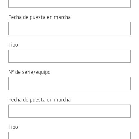
Fecha de puesta en marcha
Tipo
Nº de serie/equipo
Fecha de puesta en marcha
Tipo