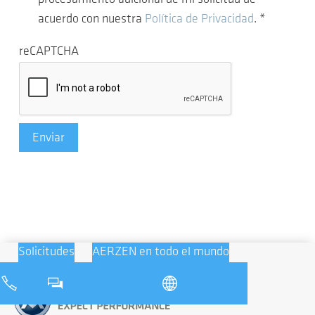
acuerdo con nuestra
Política de Privacidad
.
*
reCAPTCHA
Enviar
Solicitudes
AERZEN en todo el mundo