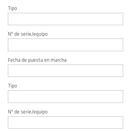
Tipo
Nº de serie/equipo
Fecha de puesta en marcha
Tipo
Nº de serie/equipo