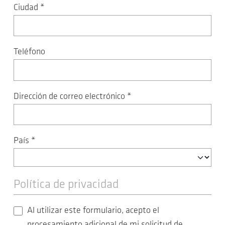
Ciudad
*
Teléfono
Dirección de correo electrónico
*
País
*
Política de privacidad
Al utilizar este formulario, acepto el
procesamiento adicional de mi solicitud de