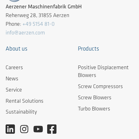
Aerzener Maschinenfabrik GmbH
Reherweg 28, 31855 Aerzen
Phone:
+49 5154 81-0
info@aerzen.com
About us
Products
Careers
Positive Displacement
Blowers
News
Screw Compressors
Service
Screw Blowers
Rental Solutions
Turbo Blowers
Sustainability