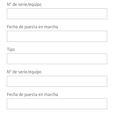
Nº de serie/equipo
Fecha de puesta en marcha
Tipo
Nº de serie/equipo
Fecha de puesta en marcha