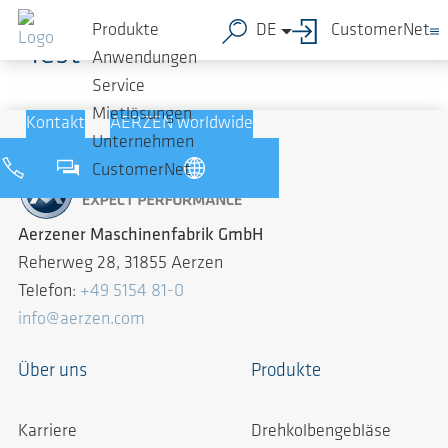
Machine Registration Form
Zum Hauptinhalt springen
Produkte
DE
CustomerNet
Test
Anwendungen
Service
Mietlösungen
Kontakt
AERZEN worldwide
Unternehmen
CustomerNet
Aerzener Maschinenfabrik GmbH
Reherweg 28, 31855 Aerzen
Telefon:
+49 5154 81-0
info@aerzen.com
Über uns
Produkte
Karriere
Drehkolbengebläse