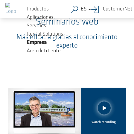
Saltar al contenido principal
Productos
ES
CustomerNet
Aplicaciones
Seminarios web
Servicios
Rental Solutions
Más eficacia gracias al conocimiento
Empresa
experto
Área del cliente