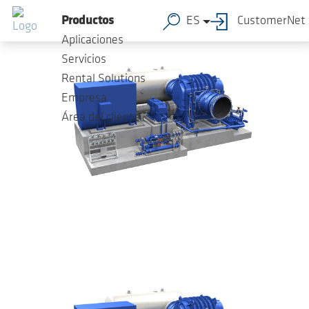
Saltar al contenido principal
Productos
ES
CustomerNet
Aplicaciones
Servicios
Rental Solutions
Empresa
Área del cliente