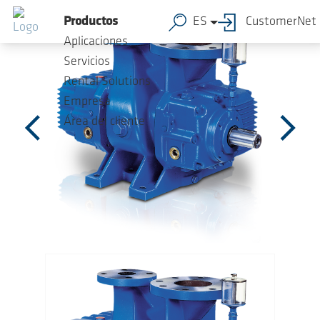
Saltar al contenido principal
Productos
ES
CustomerNet
Aplicaciones
Servicios
Rental Solutions
Empresa
Área del cliente