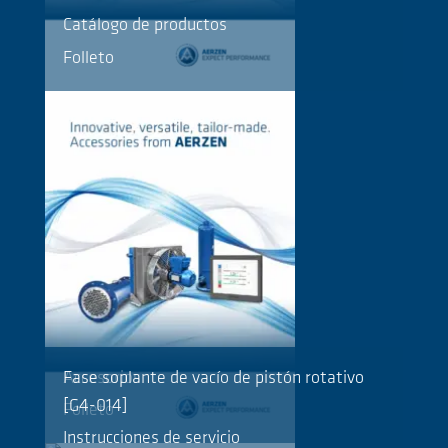
Catálogo de productos
Folleto
Accesorios
Fase soplante de vacío de pistón rotativo
[G4-014]
Folleto
Instrucciones de servicio