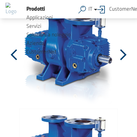
Salta al contenuto principale
Prodotti
IT
CustomerNe
Applicazioni
Servizi
Soluzioni a noleggio
Azienda
CustomerNet