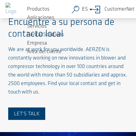
Productos
ES
CustomerNet
Aplicaciones
Encuentre a su persona de
Servicios
contacto local
Rental Solutions
Empresa
We are at work for you worldwide. AERZEN is
Área del cliente
constantly working on new innovations in blower and
compressor technology in over 100 countries around
the world with more than 50 subsidiaries and approx.
2500 employees. Find your local contact and get in
touch with us.
LET'S TALK