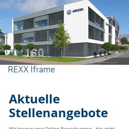
REXX Iframe
Saltar al contenido principal