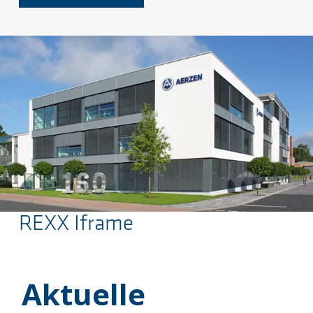
REXX Iframe
Sauter au contenu principal