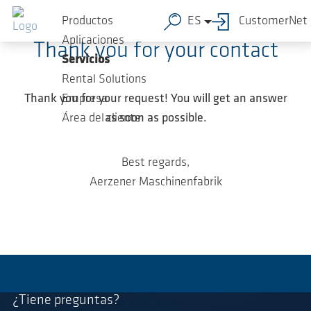
Saltar al contenido principal
Productos
ES
CustomerNet
Aplicaciones
Thank you for your contact
Servicios
Rental Solutions
Thank you for your request! You will get an answer
Empresa
as soon as possible.
Área del cliente
Best regards,
Aerzener Maschinenfabrik
¿Tiene preguntas?