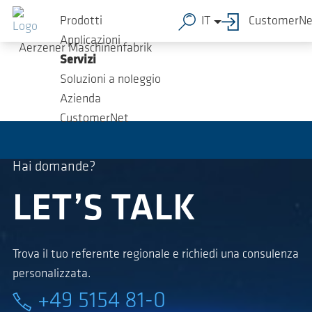
Salta al contenuto principale
Grazie per la richiesta! Ti risponderemo non appena
Prodotti
IT
CustomerNe
possibile.
Cordiali saluti,
Applicazioni
Aerzener Maschinenfabrik
Servizi
Soluzioni a noleggio
Azienda
CustomerNet
Hai domande?
LET’S TALK
Trova il tuo referente regionale e richiedi una consulenza
personalizzata.
+49 5154 81-0