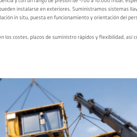
encia y con un rango de presión de -700 a 10.000 mbar, espec
 pueden instalarse en exteriores. Suministramos sistemas lla
lación in situ, puesta en funcionamiento y orientación del per
n los costes, plazos de suministro rápidos y flexibilidad, así c