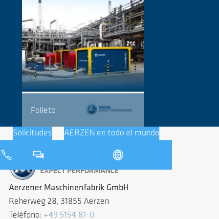
Folleto
Solicitudes
AERZEN en todo el mundo
Aerzener Maschinenfabrik GmbH
Reherweg 28, 31855 Aerzen
Teléfono:
+49 5154 81-0