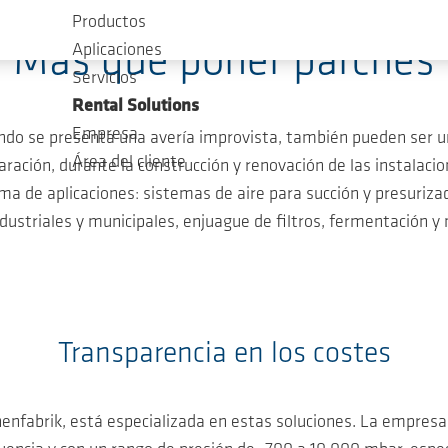
Productos
Más que poner parches
Aplicaciones
Servicios
Rental Solutions
Empresa
ndo se presenta una avería improvista, también pueden ser un
Área del cliente
ación, durante la construcción y renovación de las instalacio
ma de aplicaciones: sistemas de aire para succión y presuriz
ndustriales y municipales, enjuague de filtros, fermentación 
Transparencia en los costes
inenfabrik, está especializada en estas soluciones. La empre