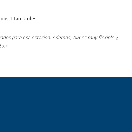
Kronos Titan GmbH
dos para esa estación. Además, AIR es muy flexible y,
to.»