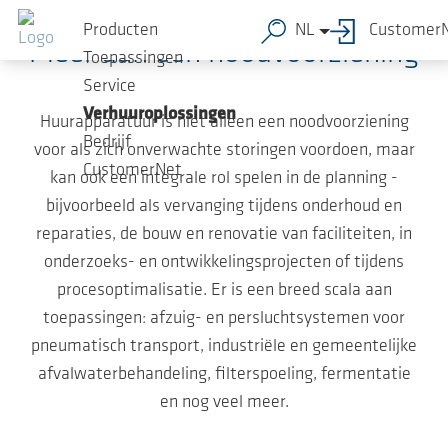
Ga naar de hoofdinhoud
Producten
NL
Customer
Meer dan een noodvoorziening
Toepassingen
Service
Verhuuroplossingen
Huurapparatuur is niet alleen een noodvoorziening
Bedrijf
voor als zich onverwachte storingen voordoen, maar
CustomerNet
kan ook een integrale rol spelen in de planning -
bijvoorbeeld als vervanging tijdens onderhoud en
reparaties, de bouw en renovatie van faciliteiten, in
onderzoeks- en ontwikkelingsprojecten of tijdens
procesoptimalisatie. Er is een breed scala aan
toepassingen: afzuig- en persluchtsystemen voor
pneumatisch transport, industriële en gemeentelijke
afvalwaterbehandeling, filterspoeling, fermentatie
en nog veel meer.