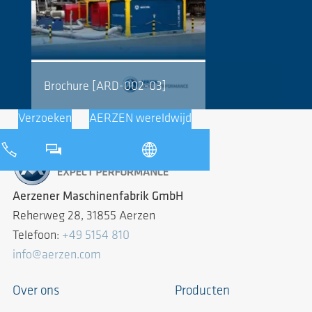
Brochure [ARD-002-03]
Verzoeken
AERZEN wereldwijd
Aerzener Maschinenfabrik GmbH
Reherweg 28, 31855 Aerzen
Telefoon:
+49 5154 810
info@aerzen.com
Over ons
Producten