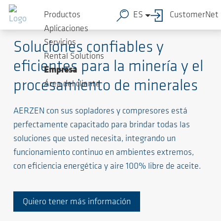
Productos
ES
CustomerNet
Soluciones de alto nivel para procesos exigentes
Aplicaciones
Servicios
Soluciones confiables y
Rental Solutions
eficientes para la minería y el
Empresa
procesamiento de minerales
Área del cliente
AERZEN con sus sopladores y compresores está
perfectamente capacitado para brindar todas las
soluciones que usted necesita, integrando un
funcionamiento continuo en ambientes extremos,
con eficiencia energética y aire 100% libre de aceite.
Quiero tener más información