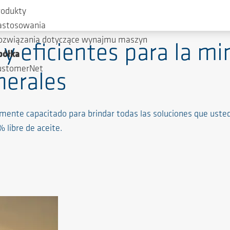
rodukty
astosowania
ozwiązania dotyczące wynajmu maszyn
y eficientes para la min
półka
ustomerNet
nerales
ente capacitado para brindar todas las soluciones que usted
 libre de aceite.