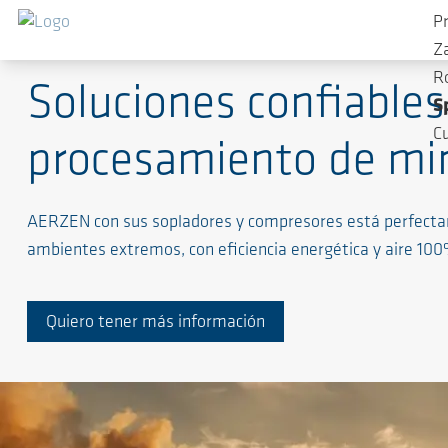
P
Soluciones de alto nivel para procesos exigentes
Z
R
Soluciones confiables 
S
C
procesamiento de mi
AERZEN con sus sopladores y compresores está perfectam
ambientes extremos, con eficiencia energética y aire 100%
Quiero tener más información