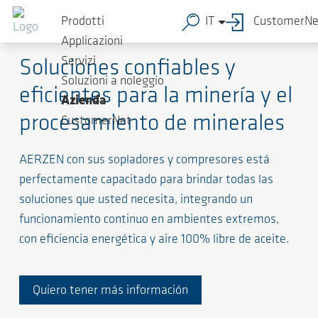
Prodotti
IT
CustomerNe
Soluciones de alto nivel para procesos exigentes
Applicazioni
Servizi
Soluciones confiables y
Soluzioni a noleggio
eficientes para la minería y el
Azienda
procesamiento de minerales
CustomerNet
AERZEN con sus sopladores y compresores está
perfectamente capacitado para brindar todas las
soluciones que usted necesita, integrando un
funcionamiento continuo en ambientes extremos,
con eficiencia energética y aire 100% libre de aceite.
Quiero tener más información