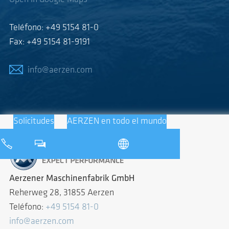
Teléfono: +49 5154 81-0
Fax: +49 5154 81-9191
info@aerzen.com
Solicitudes
AERZEN en todo el mundo
Aerzener Maschinenfabrik GmbH
Reherweg 28, 31855 Aerzen
Teléfono:
+49 5154 81-0
info@aerzen.com