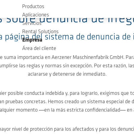
Productos
s sobre denuncia de irre
Aplicaciones
Servicios
Rental Solutions
a página del sistema de denuncia de 
Empresa
Área del cliente
n de suma importancia en Aerzener Maschinenfabrik GmbH. Pa
mplirse las reglas y normas sin excepción. Por esta razón, la
aclararse y detenerse de inmediato.
r posible conducta indebida y, para lograrlo, exigimos que 
tan pruebas concretas. Hemos creado un sistema especial de de
alquier momento ―en la más estricta confidencialidad― en 
ayor nivel de protección para los afectados y para los denunci