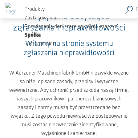
Przejdź do głównej zawartości
Produkty
Wytyczne dotyczące
Zastosowania
zgłaszania nieprawidłowości
Rozwiązania dotyczące wynajmu maszyn
Spółka
Witamy na stronie systemu
CustomerNet
zgłaszania nieprawidłowości
W Aerzener Maschinenfabrik GmbH niezwykle ważne
są niżej opisane zasady, przepisy i wytyczne
wewnętrzne. Aby uchronić przed szkodą naszą firmę,
naszych pracowników i partnerów biznesowych,
zasady i normy muszą być przestrzegane bez
wyjątku. Z tego powodu niewłaściwe postępowanie
musi zostać niezwłocznie zidentyfikowane,
wyjaśnione i zaniechane.