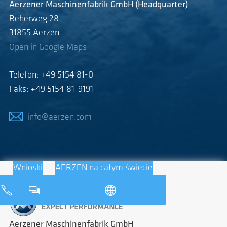
Aerzener Maschinenfabrik GmbH (Headquarter)
Reherweg 28
31855 Aerzen
Open in Google Maps
Telefon: +49 5154 81-0
Faks: +49 5154 81-9191
info@aerzen.com
Wnioski
AERZEN na całym świecie
Aerzener Maschinenfabrik GmbH