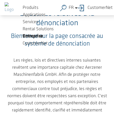
Sauter au contenu principal
Produits
FR
CustomerNet
Directives relatives à la
Applications
dénonciation
Services
Rental Solutions
Bienvenue sur la page consacrée au
Entreprise
système de dénonciation
CustomerNet
Les règles, lois et directives internes suivantes
revêtent une importance capitale chez Aerzener
Maschinenfabrik GmbH. Afin de protéger notre
entreprise, nos employés et nos partenaires
commerciaux contre tout préjudice, les règles et
normes doivent être respectées sans exception. C'est
pourquoi tout comportement répréhensible doit être
rapidement identifié, clarifié et immédiatement