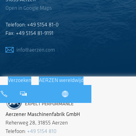
Open in Google Maps
Telefoon: +49 5154 81-0
Fax: +49 5154 81-9191
info@aerzen.com
Verzoeken
AERZEN wereldwijd
Aerzener Maschinenfabrik GmbH
Reherweg 28, 31855 Aerzen
Telefoon:
+49 5154 810