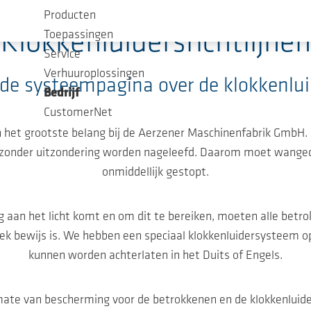
Producten
Klokkenluidersrichtlijnen
Toepassingen
Service
Verhuuroplossingen
e systeempagina over de klokkenlui
Bedrijf
CustomerNet
van het grootste belang bij de Aerzener Maschinenfabrik Gmb
zonder uitzondering worden nageleefd. Daarom moet wangedra
onmiddellijk gestopt.
g aan het licht komt en om dit te bereiken, moeten alle betro
iek bewijs is. We hebben een speciaal klokkenluidersysteem o
kunnen worden achterlaten in het Duits of Engels.
ate van bescherming voor de betrokkenen en de klokkenluide