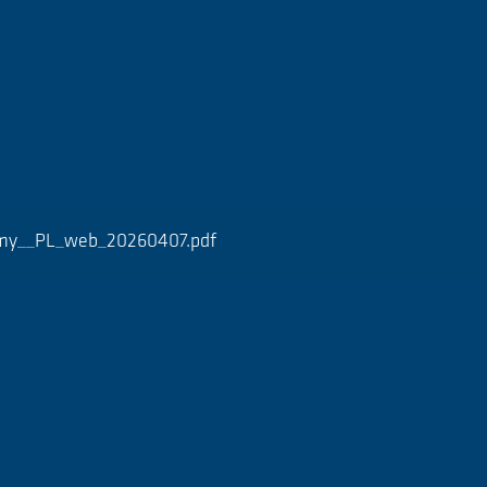
ymy__PL_web_20260407.pdf