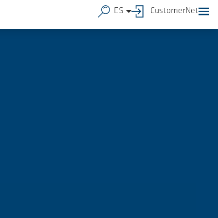
ES
CustomerNet