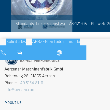
Standardy_bezpieczeństwa__A3-121-05__PL_web_2
Solicitudes
AERZEN en todo el mundo
Aerzener Maschinenfabrik GmbH
Reherweg 28, 31855 Aerzen
Phone:
+49 5154 81-0
info@aerzen.com
About us