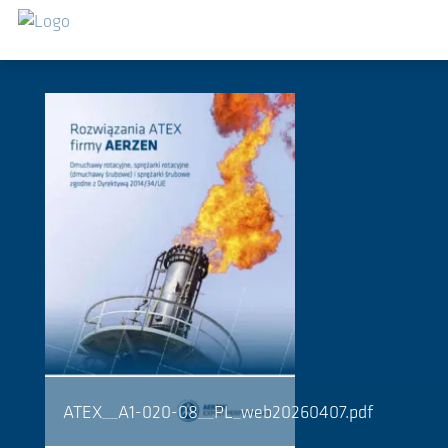
Saltar al contenido principal
Downloads
ATEX__A1-020-08__PL_web20260407.pdf