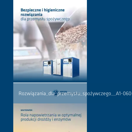
Rozwiązania_dla_przemysłu_spożywczego__A1-06