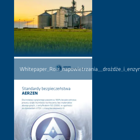
Whitepaper_Rola_napowietrzania__drożdże_i_enz