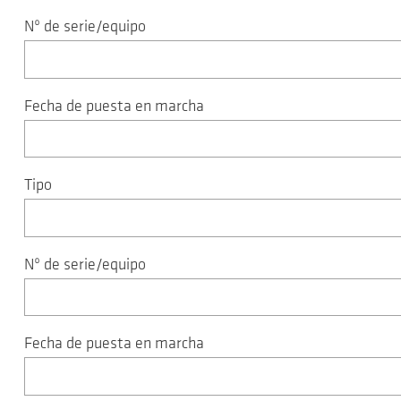
Nº de serie/equipo
Fecha de puesta en marcha
Tipo
Nº de serie/equipo
Fecha de puesta en marcha