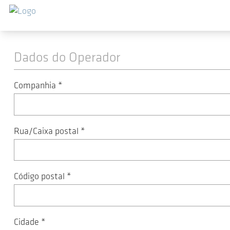
Ir para o conteúdo principal
Registo de máquinas
Dados do Operador
Companhia
*
Rua/Caixa postal
*
Código postal
*
Cidade
*