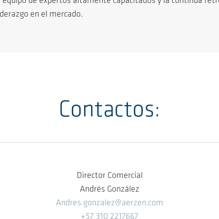
Su equipo de expertos altamente capacitados y la continua re
iderazgo en el mercado.
Contactos:
Director Comercial
Andrés González
Andres.gonzalez@aerzen.com
+57 310 2217667