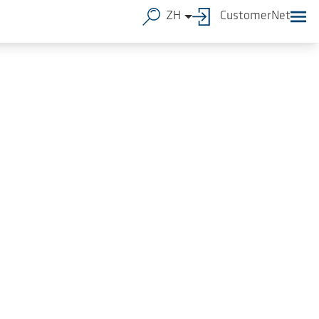
ZH
CustomerNet