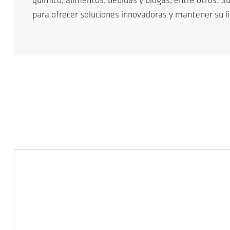
químico, alimentos, bebidas y biogás, entre otros. 
para ofrecer soluciones innovadoras y mantener su l