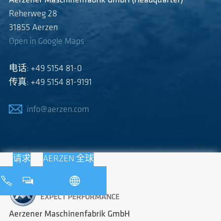
Aerzener Maschinenfabrik GmbH (Headquarter)
Reherweg 28
31855 Aerzen
Open in Google Maps
电话: +49 5154 81-0
传真: +49 5154 81-9191
info@aerzen.com
请求
AERZEN 全球
Aerzener Maschinenfabrik GmbH