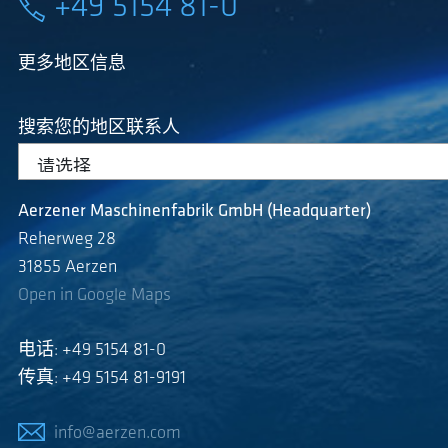
+49 5154 81-0
更多地区信息
搜索您的地区联系人
Aerzener Maschinenfabrik GmbH (Headquarter)
Reherweg 28
31855 Aerzen
Open in Google Maps
电话: +49 5154 81-0
传真: +49 5154 81-9191
info@aerzen.com