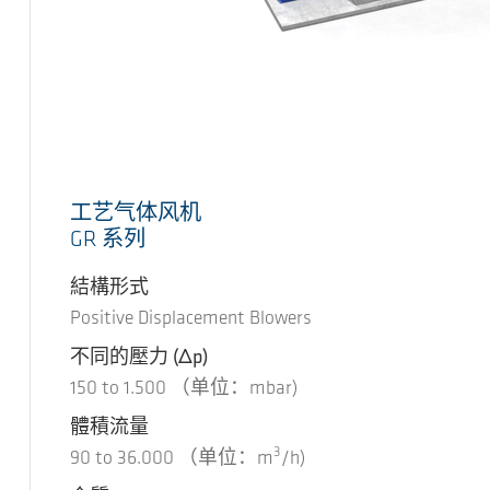
工艺气体风机
GR 系列
結構形式
Positive Displacement Blowers
不同的壓力
(Δp)
150
to
1.500
（单位：mbar)
體積流量
3
90
to
36.000
（单位：m
/h)