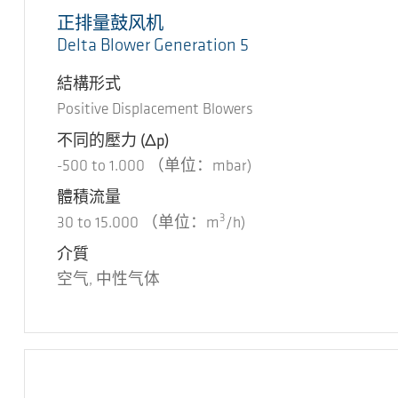
正排量鼓风机
Delta Blower Generation 5
結構形式
Positive Displacement Blowers
不同的壓力
(Δp)
-500
to
1.000
（单位：mbar)
體積流量
3
30
to
15.000
（单位：m
/h)
介質
空气, 中性气体