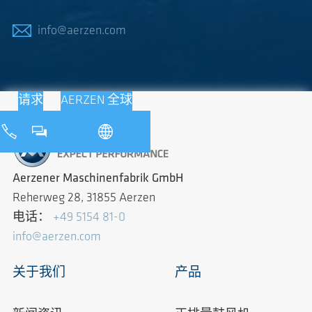
info@aerzen.com
请求
AERZEN 全球
Aerzener Maschinenfabrik GmbH
Reherweg 28, 31855 Aerzen
电话：
+49 5154 81-0
info@aerzen.com
关于我们
产品