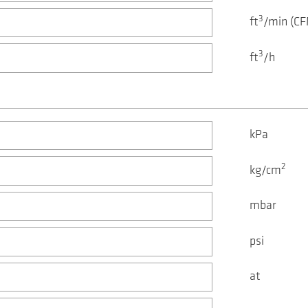
3
ft
/min (CF
3
ft
/h
kPa
2
kg/cm
mbar
psi
at