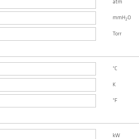
atm
mmH
O
2
Torr
°C
K
°F
kW