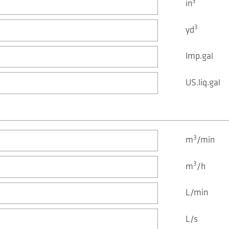
3
in
3
yd
Imp.gal
US.liq.gal
3
m
/min
3
m
/h
L/min
L/s