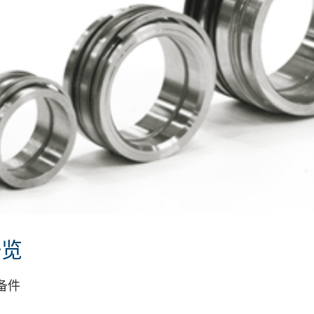
一览
备件