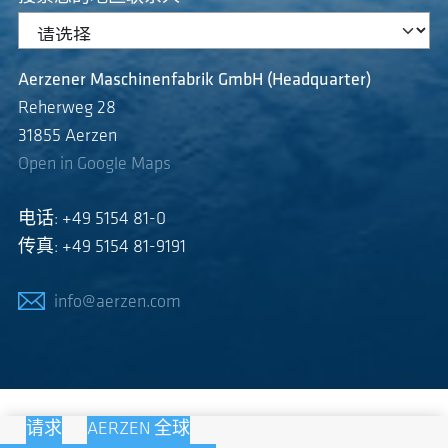
Aerzener Maschinenfabrik GmbH (Headquarter)
Reherweg 28
31855 Aerzen
Open in Google Maps
电话: +49 5154 81-0
传真: +49 5154 81-9191
info@aerzen.com
请求
AERZEN 全球