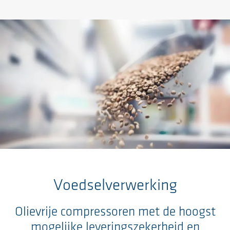
Ga naar de hoofdinhoud
Voedselverwerking
Olievrije compressoren met de hoogst
mogelijke leveringszekerheid en