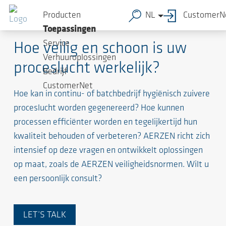
Producten
NL
CustomerN
Procesluchttoepassingen in Voedselverwerking
Toepassingen
Service
Hoe veilig en schoon is uw
Verhuuroplossingen
proceslucht werkelijk?
Bedrijf
CustomerNet
Hoe kan in continu- of batchbedrijf hygiënisch zuivere
proceslucht worden gegenereerd? Hoe kunnen
processen efficiënter worden en tegelijkertijd hun
kwaliteit behouden of verbeteren? AERZEN richt zich
intensief op deze vragen en ontwikkelt oplossingen
op maat, zoals de AERZEN veiligheidsnormen. Wilt u
een persoonlijk consult?
LET’S TALK