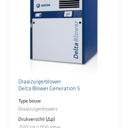
Draaizuigerblower
Delta Blower Generation 5
Type bouw
Draaizuigerblowers
Drukverschil
(Δp)
-500
tot
1.000
mbar