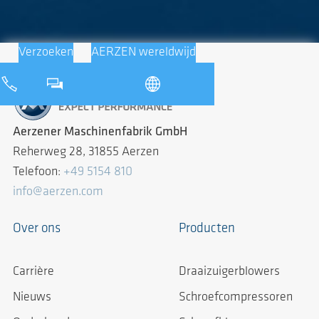
Verzoeken
AERZEN wereldwijd
Aerzener Maschinenfabrik GmbH
Reherweg 28, 31855 Aerzen
Telefoon:
+49 5154 810
info@aerzen.com
Over ons
Producten
Carrière
Draaizuigerblowers
Nieuws
Schroefcompressoren