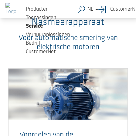
Ga naar de hoofdinhoud
Producten
NL
CustomerN
Toepassingen
Nasmeerapparaat
Service
Verhuuroplossingen
Voor automatische smering van
Bedrijf
elektrische motoren
CustomerNet
Voordelen van de