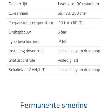
Doseertijd
1 week tot 36 maanden
LC-eenheid
60, 120, 250 cm³
Toepassingstemperatuur
-10 tot +60 °C
Drukopbouw
6 bar
Type bescherming
IP 65
Instelling doseertijd
Lcd-display en drukknop
Statuscontrole
Volledig led
Schakelaar AAN/UIT
Lcd-display en drukknop
Permanente smering