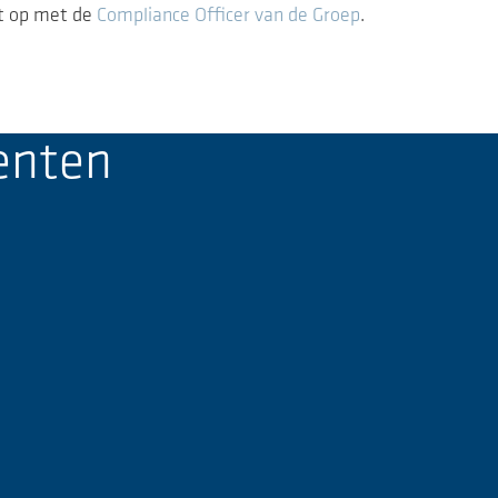
ct op met de
Compliance Officer van de Groep
.
enten