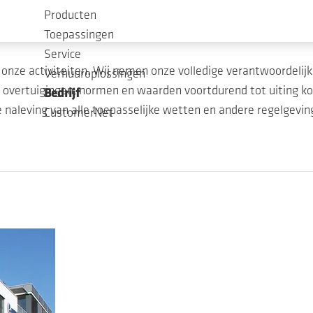
Compliance
Producten
Toepassingen
Service
 onze activiteiten. Wij nemen onze volledige verantwoordelijk
Verhuuroplossingen
ze overtuigingen, normen en waarden voortdurend tot uiting 
Bedrijf
de naleving van alle toepasselijke wetten en andere regelgeving
CustomerNet