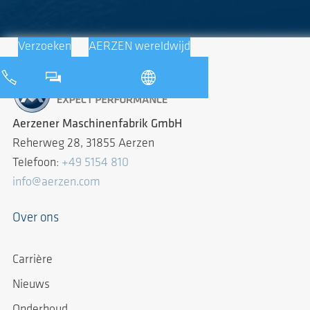
Verzoeken
AERZEN wereldwijd
Aerzener Maschinenfabrik GmbH
Reherweg 28, 31855 Aerzen
Telefoon:
+49 5154 810
info@aerzen.com
Over ons
Carrière
Nieuws
Onderhoud