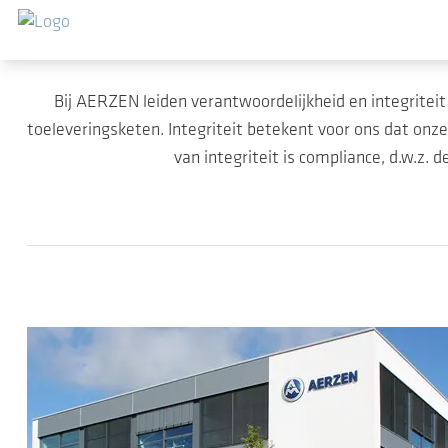
Ga naar de hoofdinhoud
Bij AERZEN leiden verantwoordelijkheid en integriteit
toeleveringsketen. Integriteit betekent voor ons dat on
van integriteit is compliance, d.w.z. 