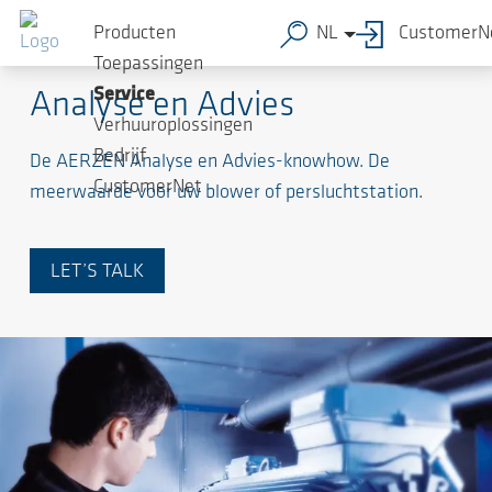
Producten
NL
CustomerN
Een wereld van service door AERZEN
Toepassingen
Service
Analyse en Advies
Verhuuroplossingen
Bedrijf
De AERZEN Analyse en Advies-knowhow. De
CustomerNet
meerwaarde voor uw blower of persluchtstation.
LET’S TALK